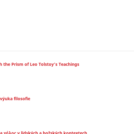
gh the Prism of Leo Tolstoy’s Teachings
výuka filosofie
ς a χόλος v lidských a božských kontextech