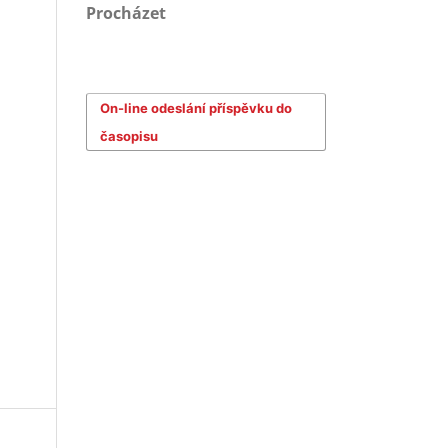
Procházet
On-line odeslání příspěvku do
časopisu