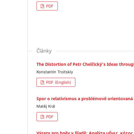
PDF
Články
The Distortion of Petr Chelčický’s Ideas throu
Konstantin Troitskiy
PDF (English)
Spor o relativismus a problémově orientovaná 
Matěj Král
PDF
Výrazy pro hněv v Iliadě: Analýza μῆνις, κότο