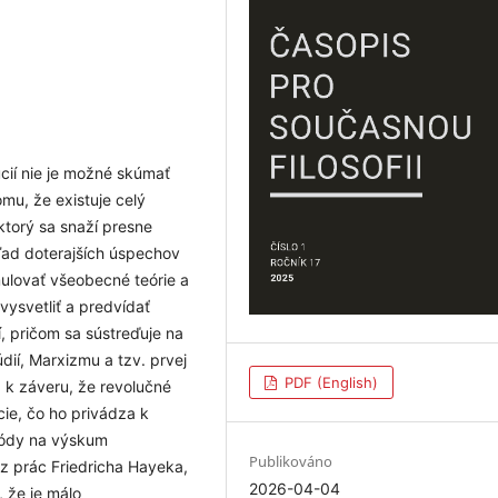
cií nie je možné skúmať
mu, že existuje celý
ktorý sa snaží presne
ľad doterajších úspechov
mulovať všeobecné teórie a
vysvetliť a predvídať
, pričom sa sústreďuje na
dií, Marxizmu a tzv. prvej
PDF (English)
a k záveru, že revolučné
cie, čo ho privádza k
tódy na výskum
Publikováno
 prác Friedricha Hayeka,
2026-04-04
 že je málo