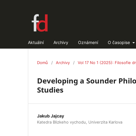
Aktuální
Archivy
Oznámení
O časopise
Domů
/
Archivy
/
Vol 17 No 1 (2025): Filosofie d
Developing a Sounder Philo
Studies
Jakub Jajcay
Katedra Blizkeho vychodu, Univerzita Karlova