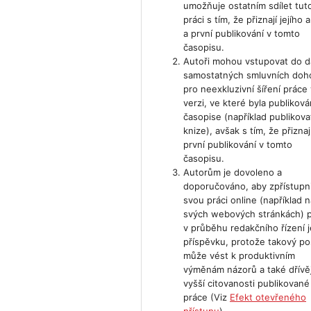
umožňuje ostatním sdílet tut
práci s tím, že přiznají jejího 
a první publikování v tomto
časopisu.
Autoři mohou vstupovat do d
samostatných smluvních doh
pro neexkluzivní šíření práce
verzi, ve které byla publiková
časopise (například publikovat
knize), avšak s tím, že přiznají
první publikování v tomto
časopisu.
Autorům je dovoleno a
doporučováno, aby zpřístupni
svou práci online (například n
svých webových stránkách) p
v průběhu redakčního řízení j
příspěvku, protože takový p
může vést k produktivním
výměnám názorů a také dřívěj
vyšší citovanosti publikované
práce (Viz
Efekt otevřeného
přístupu
).