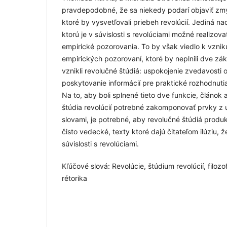
pravdepodobné, že sa niekedy podarí objaviť zm
ktoré by vysvetľovali priebeh revolúcií. Jediná n
ktorú je v súvislosti s revolúciami možné realizovať
empirické pozorovania. To by však viedlo k vzn
empirických pozorovaní, ktoré by neplnili dve zák
vznikli revolučné štúdiá: uspokojenie zvedavosti 
poskytovanie informácií pre praktické rozhodnutia 
Na to, aby boli splnené tieto dve funkcie, článok 
štúdia revolúcií potrebné zakomponovať prvky z u
slovami, je potrebné, aby revolučné štúdiá produko
čisto vedecké, texty ktoré dajú čitateľom ilúziu, 
súvislosti s revolúciami.
Kľúčové slová: Revolúcie, štúdium revolúcií, filoz
rétorika