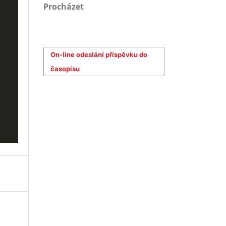
Procházet
On-line odeslání příspěvku do
časopisu