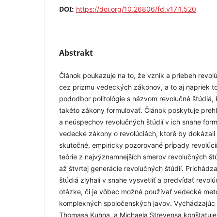
DOI:
https://doi.org/10.26806/fd.v17i1.520
Abstrakt
Článok poukazuje na to, že vznik a priebeh revolú
cez prizmu vedeckých zákonov, a to aj napriek to
pododbor politológie s názvom revolučné štúdiá, 
takéto zákony formulovať. Článok poskytuje preh
a neúspechov revolučných štúdií v ich snahe for
vedecké zákony o revolúciách, ktoré by dokázali 
skutočné, empiricky pozorované prípady revolúcií
teórie z najvýznamnejších smerov revolučných štú
až štvrtej generácie revolučných štúdií. Prichádz
štúdiá zlyhali v snahe vysvetliť a predvídať revolú
otázke, či je vôbec možné používať vedecké me
komplexných spoločenských javov. Vychádzajúc z
Thomasa Kuhna, a Michaela Strevensa konštatuje,