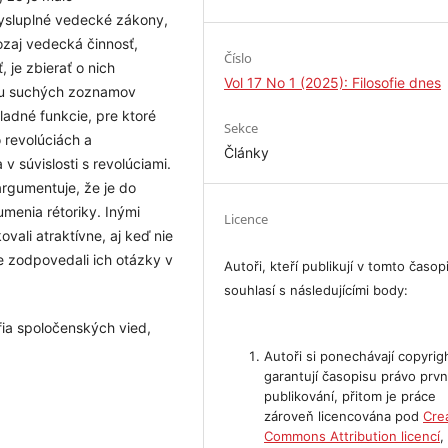
ysluplné vedecké zákony,
aozaj vedecká činnosť,
Číslo
, je zbierať o nich
Vol 17 No 1 (2025): Filosofie dnes
iku suchých zoznamov
ladné funkcie, pre ktoré
Sekce
o revolúciách a
Články
v súvislosti s revolúciami.
argumentuje, že je do
menia rétoriky. Inými
Licence
vali atraktívne, aj keď nie
že zodpovedali ich otázky v
Autoři, kteří publikují v tomto časop
souhlasí s následujícími body:
ofia spoločenských vied,
Autoři si ponechávají copyrig
garantují časopisu právo prvn
publikování, přitom je práce
zároveň licencována pod
Cre
Commons Attribution licencí
,