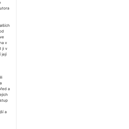
o
autora
alších
od
 ve
na v
 ji v
 její
li
a
řed a
ejich
ostup
ší a